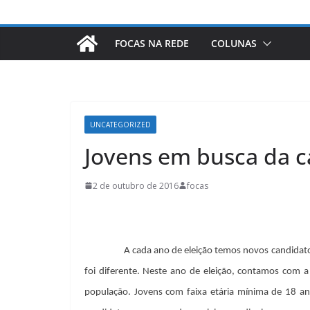
FOCAS NA REDE
COLUNAS
UNCATEGORIZED
Jovens em busca da c
2 de outubro de 2016
focas
A cada ano de eleição temos novos candidat
foi diferente. Neste ano de eleição, contamos com
população. Jovens com faixa etária mínima de 18 an