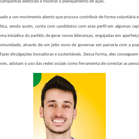
s campanhas eleitorais e mostrar o planejamento de ação.
onado a um movimento aberto que procura contribuir de forma voluntária e 
ica, sendo assim, conta com candidatos com esse perfil em algumas capita
a iniciativa do partido de gerar novas lideranças, engajadas em aperfeiçoar
 comunidade, através de um jeito novo de governar em parceria com a popu
zer divulgações inovadoras e sustentáveis. Dessa forma, eles conseguem fu
ores, adotam o uso das redes sociais como ferramenta de conectar as pesso