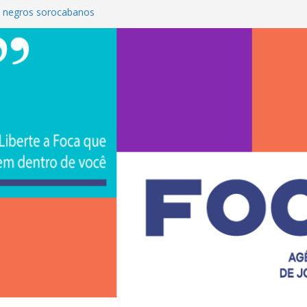
 negros sorocabanos
é a terceira artista do #ConviteMPB do
S Brasil 2026 promove integração, ciência e
e na Uniso
ona empreendedorismo e transforma a
ceira de estudantes na Uniso
ral artístico inspirado na cultura de rua