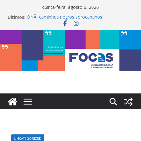
Pular
quinta-feira, agosto 6, 2026
para
Últimos:
ONÃ, caminhos negros sorocabanos
o
Maria Bethânia é a terceira artista do #ConviteMPB
do LabCom
conteúdo
InterChapter ACS Brasil 2026 promove integração,
ciência e sustentabilidade na Uniso
My Box impulsiona empreendedorismo e
transforma a realidade financeira de estudantes na
Uniso
LabCom ganha mural artístico inspirado na cultura
de rua
UNCATEGORIZED