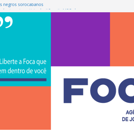
s negros sorocabanos
 é a terceira artista do #ConviteMPB do
CS Brasil 2026 promove integração, ciência e
de na Uniso
iona empreendedorismo e transforma a
nceira de estudantes na Uniso
ural artístico inspirado na cultura de rua