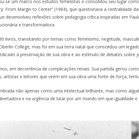
u-se um marco nos estudos feministas e consolidou seu lugar como r
y: From Margin to Center” (1984), que questionava a centralidade d
e desenvolveu reflexões sobre pedagogia crítica inspiradas em Paulo 
ucionária e transformadora.
 30 livros, transitando por temas como feminismo, negritude, masculi
 Oberlin College, mas foi em sua terra natal que consolidou um lega
edicado à preservação de sua obra e ao estímulo de debates sobre jus
anos, em decorrência de complicações renais. Sua partida gerou c
s, artistas e leitores que veem em sua obra uma fonte de força, ternur
lembrada não apenas como uma intelectual brilhante, mas como algu
ibertadora e na urgência de lutar por um mundo em que igualdade e j