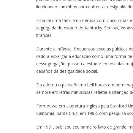
iluminando caminhos para enfrentar desigualdades
Filha de uma família numerosa com cinco irmãs e
segregada do estado do Kentucky. Seu pai, Veodi
brancas.
Durante a infância, frequentou escolas públicas 
cedo a enxergar a educação como uma forma de resi
dessegregação, passou a estudar em escolas major
desafios da desigualdade social.
Ela adotou o pseudônimo bell hooks em homenagem
sempre em letras minúsculas refletia a intenção de
Formou-se em Literatura Inglesa pela Stanford Un
California, Santa Cruz, em 1983, com pesquisa so
Em 1981, publicou seu primeiro livro de grande i