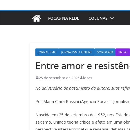
FOCAS NA REDE
COLUNAS
JORNALISMO
JORNALISMO ONLINE
SOROCABA
UNISO
Entre amor e resistê
25 de setembro de 2025
focas
No aniversário de nascimento da autora, suas refle
Por Maria Clara Russini (Agência Focas – Jornalis
Nascida em 25 de setembro de 1952, nos Estados 
sexismo, unindo teoria crítica e afeto em uma ob
perspectiva interseccional que redefiniu debates