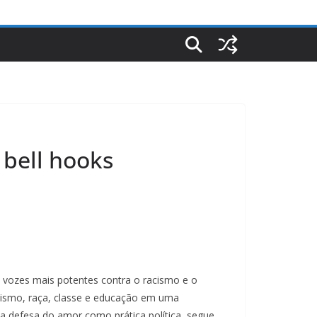
 bell hooks
 vozes mais potentes contra o racismo e o
inismo, raça, classe e educação em uma
la defesa do amor como prática política, segue