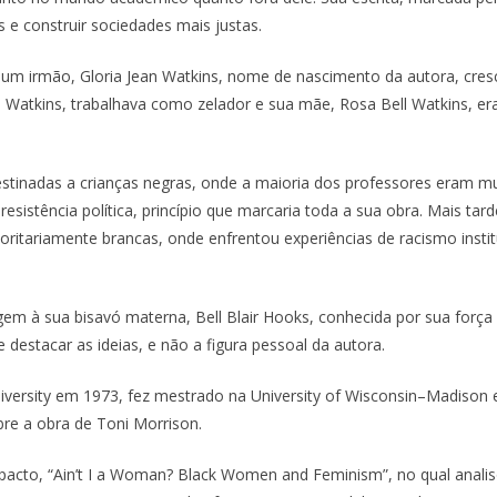
 e construir sociedades mais justas.
 um irmão, Gloria Jean Watkins, nome de nascimento da autora, cre
s Watkins, trabalhava como zelador e sua mãe, Rosa Bell Watkins, e
destinadas a crianças negras, onde a maioria dos professores eram 
stência política, princípio que marcaria toda a sua obra. Mais tard
itariamente brancas, onde enfrentou experiências de racismo instit
 à sua bisavó materna, Bell Blair Hooks, conhecida por sua força 
 destacar as ideias, e não a figura pessoal da autora.
iversity em 1973, fez mestrado na University of Wisconsin–Madison 
bre a obra de Toni Morrison.
mpacto, “Ain’t I a Woman? Black Women and Feminism”, no qual anali