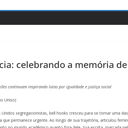
ncia: celebrando a memória de
xões continuam inspirando lutas por igualdade e justiça social
mo Uniso)
Unidos segregacionistas, bell hooks cresceu para se tornar uma das
ra que permanece urgente. Ao longo de sua trajetória, articulou fem
 tanto no mundo acadêmico quanto fora dele. Sua escrita, marcada pe