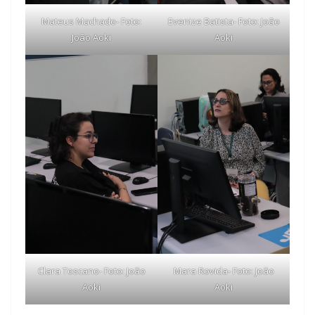
Mateus Machado- Foto:
Evenize Batista- Foto: João
João Aoki
Aoki
Clara Toscano- Foto: João
Mara Rovida- Foto: João
Aoki
Aoki