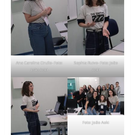
Ana Carolina Cirullo- Foto:
Sophia Ruivo- Foto: João
João Aoki
Aoki
Foto: João Aoki