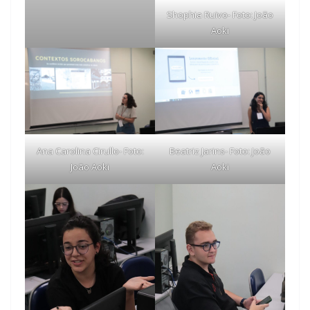
Shophia Ruivo- Foto: João
Aoki
Ana Carolina Cirullo- Foto:
Beatriz Jarins- Foto: João
João Aoki
Aoki