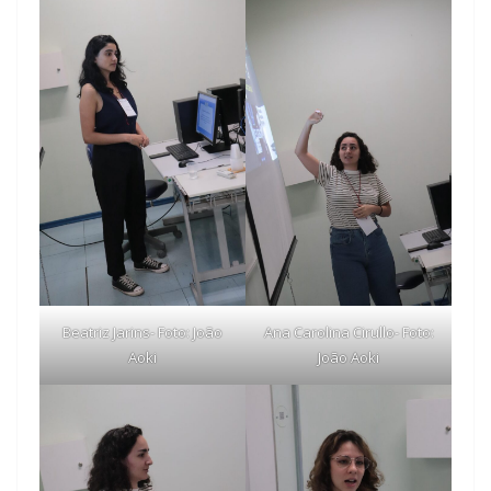
Beatriz Jarins- Foto: João
Ana Carolina Cirullo- Foto:
Aoki
João Aoki