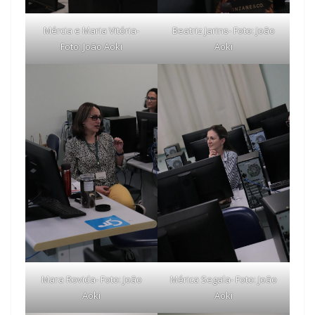
Mércia e Maria Vitória-
Beatriz Jarins- Foto: João
Foto: João Aoki
Aoki
Mara Rovida- Foto: João
Mérica Segala- Foto: João
Aoki
Aoki