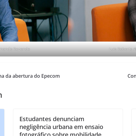
Fernando Rezende
Luis Roberto 
ema da abertura do Epecom
Con
m
Estudantes denunciam
negligência urbana em ensaio
fotográfico sobre mobilidade