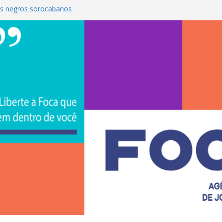
s negros sorocabanos
 é a terceira artista do #ConviteMPB do
CS Brasil 2026 promove integração, ciência e
de na Uniso
iona empreendedorismo e transforma a
nceira de estudantes na Uniso
ural artístico inspirado na cultura de rua