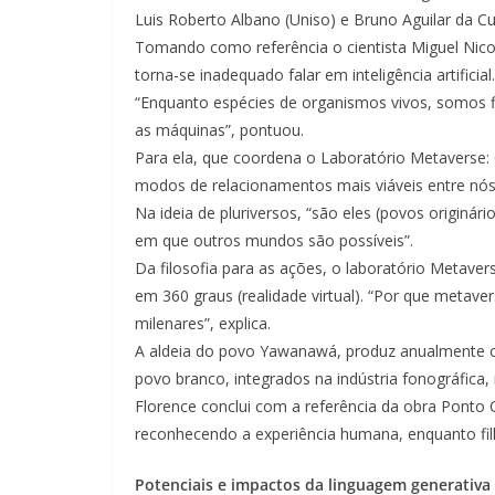
Luis Roberto Albano (Uniso) e Bruno Aguilar da C
Tomando como referência o cientista Miguel Nicole
torna-se inadequado falar em inteligência artificial.
“Enquanto espécies de organismos vivos, somos f
as máquinas”, pontuou.
Para ela, que coordena o Laboratório Metaverse: 
modos de relacionamentos mais viáveis entre nós
Na ideia de pluriversos, “são eles (povos originá
em que outros mundos são possíveis”.
Da filosofia para as ações, o laboratório Metave
em 360 graus (realidade virtual). “Por que metav
milenares”, explica.
A aldeia do povo Yawanawá, produz anualmente o
povo branco, integrados na indústria fonográfica,
Florence conclui com a referência da obra Ponto 
reconhecendo a experiência humana, enquanto filho
Potenciais e impactos da linguagem generativa