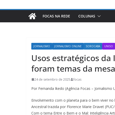
FOCAS NA REDE
COLUNAS
JORNALISMO
JORNALISMO ONLINE
SOROCABA
UNISO
Usos estratégicos da I
foram temas da mesa
24 de setembro de 2025
focas
Por Fernanda Ikedo (Agência Focas – Jornalismo 
Envolvimento com o planeta para o bem viver no lu
Ancestral trazida por Florence Marie Dravet (PU
Com o tema Entre o Bem e o Mal: Inteligência Art