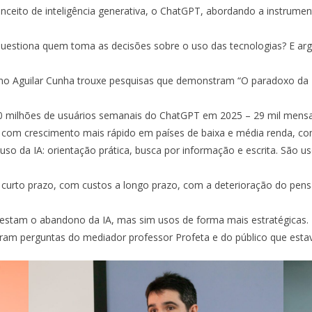
ceito de inteligência generativa, o ChatGPT, abordando a instrume
uestiona quem toma as decisões sobre o uso das tecnologias? E ar
o Aguilar Cunha trouxe pesquisas que demonstram “O paradoxo da I
00 milhões de usuários semanais do ChatGPT em 2025 – 29 mil mens
 com crescimento mais rápido em países de baixa e média renda, com
so da IA: orientação prática, busca por informação e escrita. São u
 curto prazo, com custos a longo prazo, com a deterioração do pensa
estam o abandono da IA, mas sim usos de forma mais estratégicas.
am perguntas do mediador professor Profeta e do público que estava