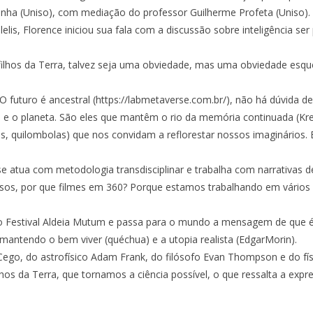
unha (Uniso), com mediação do professor Guilherme Profeta (Uniso).
lis, Florence iniciou sua fala com a discussão sobre inteligência se
ilhos da Terra, talvez seja uma obviedade, mas uma obviedade esq
O futuro é ancestral (https://labmetaverse.com.br/), não há dúvida 
 e o planeta. São eles que mantêm o rio da memória continuada (Kre
rios, quilombolas) que nos convidam a reflorestar nossos imaginário
rse atua com metodologia transdisciplinar e trabalha com narrativas
ersos, por que filmes em 360? Porque estamos trabalhando em vários n
 Festival Aldeia Mutum e passa para o mundo a mensagem de que é 
 mantendo o bem viver (quéchua) e a utopia realista (EdgarMorin).
Cego, do astrofísico Adam Frank, do filósofo Evan Thompson e do fís
s da Terra, que tornamos a ciência possível, o que ressalta a expres