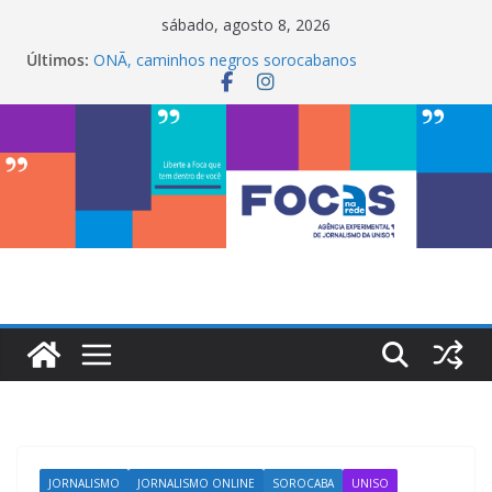
Pular
sábado, agosto 8, 2026
para
Últimos:
ONÃ, caminhos negros sorocabanos
o
Maria Bethânia é a terceira artista do #ConviteMPB
do LabCom
conteúdo
InterChapter ACS Brasil 2026 promove integração,
ciência e sustentabilidade na Uniso
My Box impulsiona empreendedorismo e
transforma a realidade financeira de estudantes na
Uniso
LabCom ganha mural artístico inspirado na cultura
de rua
JORNALISMO
JORNALISMO ONLINE
SOROCABA
UNISO