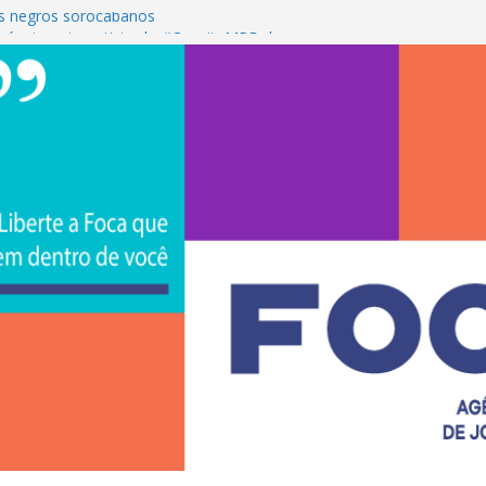
s negros sorocabanos
 é a terceira artista do #ConviteMPB do
CS Brasil 2026 promove integração, ciência e
de na Uniso
iona empreendedorismo e transforma a
nceira de estudantes na Uniso
ural artístico inspirado na cultura de rua