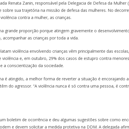
gada Renata Zanin, responsável pela Delegacia de Defesa da Mulher 
 e sobre sua trajetória na missão de defesa das mulheres. No decorr
violência contra a mulher, as crianças.
ma grande proporção porque atingem gravemente o desenvolvimento 
o, acompanhar as crianças por toda a vida.
latam violência envolvendo crianças vêm principalmente das escolas,
iolência e, em outubro, 29% dos casos de estupro contra menores 
 e a conscientização da sociedade.
ma é atingido, a melhor forma de reverter a situação é encorajando 
têm do agressor. “A violência nunca é só contra uma pessoa, é contra
 um boletim de ocorrência e deu algumas sugestões sobre como encor
 podem e devem solicitar a medida protetiva na DDM. A delegada afi