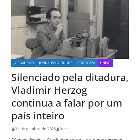
JORNALISMO
JORNALISMO ONLINE
SOROCABA
UNISO
Silenciado pela ditadura,
Vladimir Herzog
continua a falar por um
país inteiro
31 de outubro de 2025
focas
50 anos depois, o Brasil ainda ecoa o grito que nasceu de