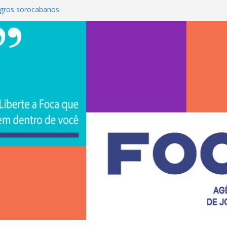
gros sorocabanos
 terceira artista do #ConviteMPB do
rasil 2026 promove integração, ciência e
a Uniso
a empreendedorismo e transforma a
ra de estudantes na Uniso
 artístico inspirado na cultura de rua