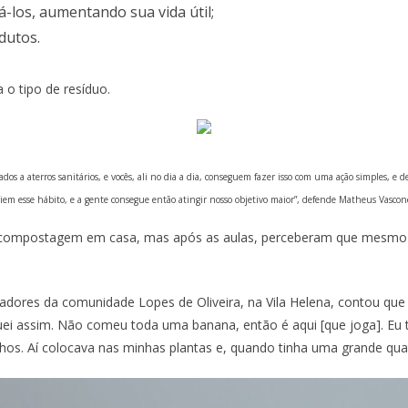
á-los, aumentando sua vida útil;
dutos.
o tipo de resíduo.
dos a aterros sanitários, e vocês, ali no dia a dia, conseguem fazer isso com uma ação simples, e 
em esse hábito, e a gente consegue então atingir nosso objetivo maior”, defende Matheus Vasconc
to compostagem em casa, mas após as aulas, perceberam que mesmo 
oradores da comunidade Lopes de Oliveira, na Vila Helena, contou qu
quei assim. Não comeu toda uma banana, então é aqui [que joga]. Eu
nhos. Aí colocava nas minhas plantas e, quando tinha uma grande quant