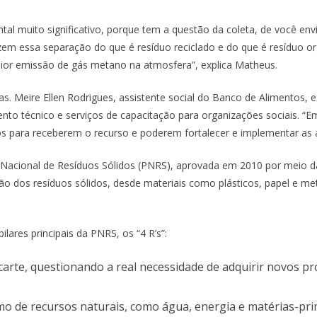
 muito significativo, porque tem a questão da coleta, de você envia
em essa separação do que é resíduo reciclado e do que é resíduo o
r emissão de gás metano na atmosfera”, explica Matheus.
s. Meire Ellen Rodrigues, assistente social do Banco de Alimentos, 
to técnico e serviços de capacitação para organizações sociais. “
os para receberem o recurso e poderem fortalecer e implementar as a
a Nacional de Resíduos Sólidos (PNRS), aprovada em 2010 por meio d
 dos resíduos sólidos, desde materiais como plásticos, papel e metai
ares principais da PNRS, os “4 R’s”:
arte, questionando a real necessidade de adquirir novos pr
o de recursos naturais, como água, energia e matérias-prim