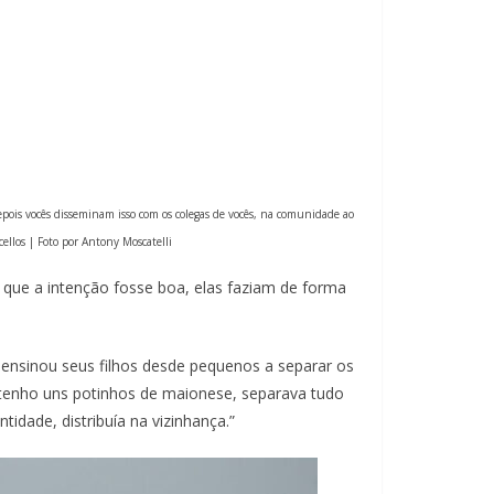
depois vocês disseminam isso com os colegas de vocês, na comunidade ao
ellos | Foto por Antony Moscatelli
que a intenção fosse boa, elas faziam de forma
e ensinou seus filhos desde pequenos a separar os
 tenho uns potinhos de maionese, separava tudo
idade, distribuía na vizinhança.”