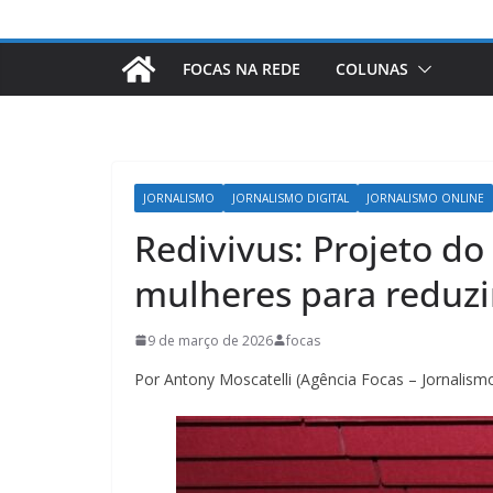
FOCAS NA REDE
COLUNAS
JORNALISMO
JORNALISMO DIGITAL
JORNALISMO ONLINE
Redivivus: Projeto d
mulheres para reduzir
9 de março de 2026
focas
Por Antony Moscatelli (Agência Focas – Jornalism