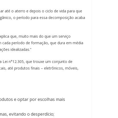
r até o aterro e depois o ciclo de vida para que
rgânico, o período para essa decomposição acaba
explica que, muito mais do que um serviço
Em cada período de formação, que dura em média
ções idealizadas.”
a Lei n°12.305, que trouxe um conjunto de
s, até produtos finais – eletrônicos, móveis,
odutos e optar por escolhas mais
as, evitando o desperdício;