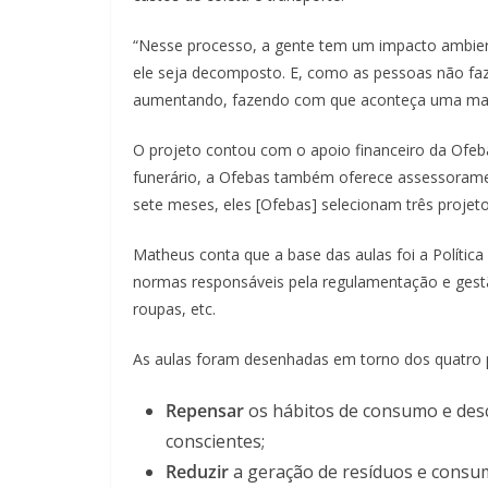
“Nesse processo, a gente tem um impacto ambiental
ele seja decomposto. E, como as pessoas não faz
aumentando, fazendo com que aconteça uma maio
O projeto contou com o apoio financeiro da Ofeba
funerário, a Ofebas também oferece assessoramen
sete meses, eles [Ofebas] selecionam três projet
Matheus conta que a base das aulas foi a Polític
normas responsáveis pela regulamentação e gestão
roupas, etc.
As aulas foram desenhadas em torno dos quatro pil
Repensar
os hábitos de consumo e desc
conscientes;
Reduzir
a geração de resíduos e consum