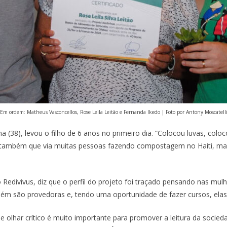
Em ordem: Matheus Vasconcellos, Rose Leila Leitão e Fernanda Ikedo | Foto por Antony Moscatell
a (38), levou o filho de 6 anos no primeiro dia. “Colocou luvas, coloc
a também que via muitas pessoas fazendo compostagem no Haiti, mas
 Redivivus, diz que o perfil do projeto foi traçado pensando nas mul
bém são provedoras e, tendo uma oportunidade de fazer cursos, elas
sse olhar crítico é muito importante para promover a leitura da soci