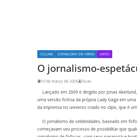
COLUNA
JORNALISMO EM OBRAS
UNISO
O jornalismo-espetác
10 de março de 2026
focas
Lançado em 2009 e dirigido por Jonas Akerlund, 
uma versão fictícia da própria Lady Gaga em uma
da imprensa no universo criado no clipe, que é u
O jornalismo de celebridades, baseado em fofoca
começavam seu processo de possibilitar que qualq
jornalismo de fofocas, com seus paparazzi e boat