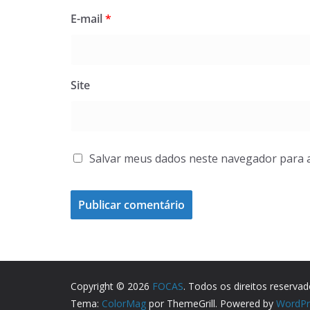
E-mail
*
Site
Salvar meus dados neste navegador para 
Copyright © 2026
FOCAS
. Todos os direitos reservad
Tema:
ColorMag
por ThemeGrill. Powered by
WordPr