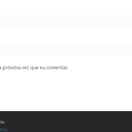
a próxima vez que eu comentar.
os.
ess
.