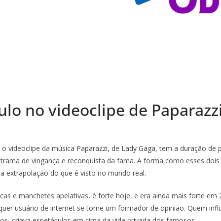
ulo no videoclipe de Paparazz
o videoclipe da música Paparazzi, de Lady Gaga, tem a duração de p
 trama de vingança e reconquista da fama. A forma como esses dois 
ma extrapolação do que é visto no mundo real.
s e manchetes apelativas, é forte hoje, e era ainda mais forte em 
uer usuário de internet se torne um formador de opinião. Quem influ
os, criava espetáculos em cima da vida privada dos famosos.