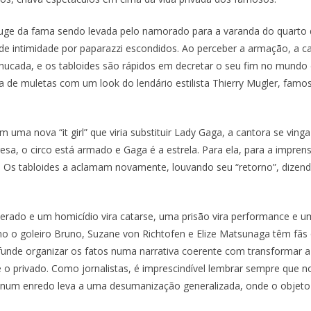
 da fama sendo levada pelo namorado para a varanda do quarto d
 intimidade por paparazzi escondidos. Ao perceber a armação, a ca
cada, e os tabloides são rápidos em decretar o seu fim no mundo d
nha de muletas com um look do lendário estilista Thierry Mugler, fam
ma nova “it girl” que viria substituir Lady Gaga, a cantora se ving
resa, o circo está armado e Gaga é a estrela. Para ela, para a impre
. Os tabloides a aclamam novamente, louvando seu “retorno”, diz
terado e um homicídio vira catarse, uma prisão vira performance e u
o goleiro Bruno, Suzane von Richtofen e Elize Matsunaga têm fãs
nde organizar os fatos numa narrativa coerente com transformar a 
co e o privado. Como jornalistas, é imprescindível lembrar sempre que
 num enredo leva a uma desumanização generalizada, onde o objeto vir