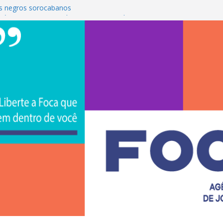
s negros sorocabanos
 é a terceira artista do #ConviteMPB do
CS Brasil 2026 promove integração, ciência e
de na Uniso
iona empreendedorismo e transforma a
nceira de estudantes na Uniso
ural artístico inspirado na cultura de rua