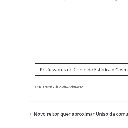
Professores do Curso de Estética e Cosmé
Texto e fotos: Cléo Nunes/AgênciaJor
Novo reitor quer aproximar Uniso da comu