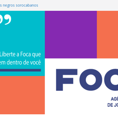
s negros sorocabanos
 é a terceira artista do #ConviteMPB do
CS Brasil 2026 promove integração, ciência e
de na Uniso
iona empreendedorismo e transforma a
nceira de estudantes na Uniso
ural artístico inspirado na cultura de rua