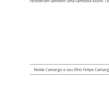
receberam também uma camiseta Aluno Top
Neide Camargo e seu filho Felipe Camar