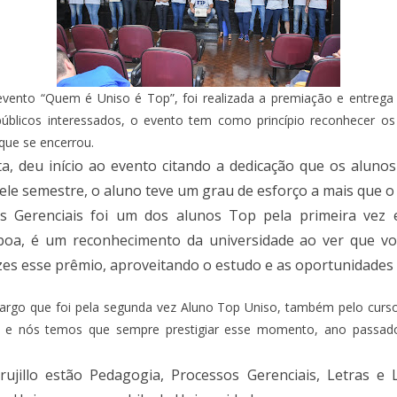
vento “Quem é Uniso é Top”, foi realizada a premiação e entrega d
 e públicos interessados, o evento tem como princípio reconhecer
que se encerrou.
ta, deu início ao evento citando a dedicação que os aluno
ele semestre, o aluno teve um grau de esforço a mais que 
s Gerenciais foi um dos alunos Top pela primeira vez 
boa, é um reconhecimento da universidade ao ver que v
zes esse prêmio, aproveitando o estudo e as oportunidades
margo que foi pela segunda vez Aluno Top Uniso, também pelo curso
e e nós temos que sempre prestigiar esse momento, ano passado
illo estão Pedagogia, Processos Gerenciais, Letras e Lo