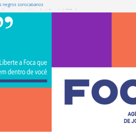
s negros sorocabanos
 é a terceira artista do #ConviteMPB do
CS Brasil 2026 promove integração, ciência e
de na Uniso
iona empreendedorismo e transforma a
nceira de estudantes na Uniso
ural artístico inspirado na cultura de rua