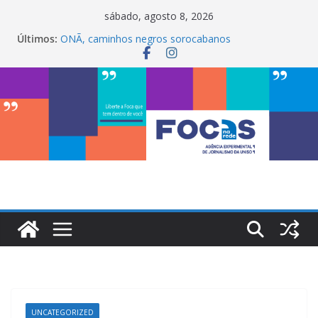
Pular
sábado, agosto 8, 2026
para
Últimos:
ONÃ, caminhos negros sorocabanos
o
Maria Bethânia é a terceira artista do #ConviteMPB
do LabCom
conteúdo
InterChapter ACS Brasil 2026 promove integração,
ciência e sustentabilidade na Uniso
My Box impulsiona empreendedorismo e
transforma a realidade financeira de estudantes na
Uniso
LabCom ganha mural artístico inspirado na cultura
de rua
UNCATEGORIZED