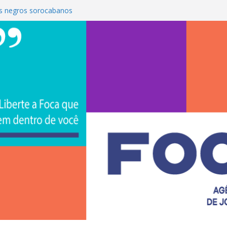
s negros sorocabanos
 é a terceira artista do #ConviteMPB do
CS Brasil 2026 promove integração, ciência e
de na Uniso
iona empreendedorismo e transforma a
nceira de estudantes na Uniso
ural artístico inspirado na cultura de rua