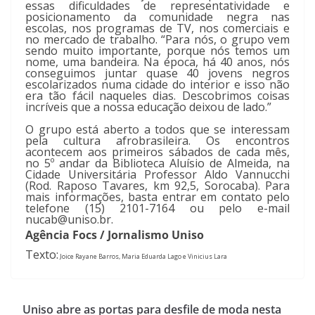
essas dificuldades de representatividade e
posicionamento da comunidade negra nas
escolas, nos programas de TV, nos comerciais e
no mercado de trabalho. “Para nós, o grupo vem
sendo muito importante, porque nós temos um
nome, uma bandeira. Na época, há 40 anos, nós
conseguimos juntar quase 40 jovens negros
escolarizados numa cidade do interior e isso não
era tão fácil naqueles dias. Descobrimos coisas
incríveis que a nossa educação deixou de lado.”
O grupo está aberto a todos que se interessam
pela cultura afrobrasileira. Os encontros
acontecem aos primeiros sábados de cada mês,
no 5º andar da Biblioteca Aluísio de Almeida, na
Cidade Universitária Professor Aldo Vannucchi
(Rod. Raposo Tavares, km 92,5, Sorocaba). Para
mais informações, basta entrar em contato pelo
telefone (15) 2101-7164 ou pelo e-mail
nucab@uniso.br.
Agência Focs / Jornalismo Uniso
Te
xto:
Joice Rayane Barros, Maria Eduarda Lago e Vinicius Lara
Uniso abre as portas para desfile de moda nesta