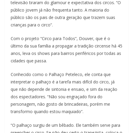
televisão tiraram do glamour e expectativa dos circos. “O
público jovem já não frequenta tanto. A maioria do
público são os pais de outra geração que trazem suas
crianças para o circo”.
Com o projeto “Circo para Todos”, Douver, que é o
último da sua família a propagar a tradição circense há 45
anos, leva os shows para bairros periféricos por todas as
cidades que passa.
Conhecido como o Palhaço Peteleco, ele conta que
interpretar o palhaço é a tarefa mais difícil do circo, já
que não depende de sintonia e ensaio, e sim da reação
dos espectadores. “Não sou engraçado fora do
personagem, não gosto de brincadeiras, porém me
transformo quando estou maquiado”.
“O palhaço surgiu de um bêbado. Ele também serve para
preencher o circo. Se não deu certo o trapezista, coloca o