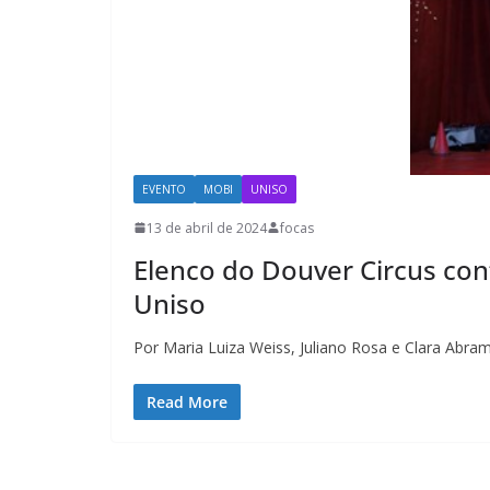
EVENTO
MOBI
UNISO
13 de abril de 2024
focas
Elenco do Douver Circus con
Uniso
Por Maria Luiza Weiss, Juliano Rosa e Clara Abram
Read More