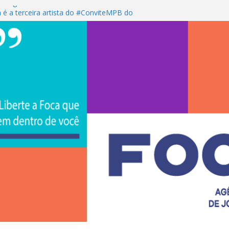
s negros sorocabanos
 é a terceira artista do #ConviteMPB do
CS Brasil 2026 promove integração, ciência e
de na Uniso
iona empreendedorismo e transforma a
nceira de estudantes na Uniso
ural artístico inspirado na cultura de rua