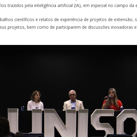
 trazidos pela inteligência artificial (IA), em especial no campo da 
lhos científicos e relatos de experiência de projetos de extensão,
eus projetos, bem como de participarem de discussões inovadoras e 