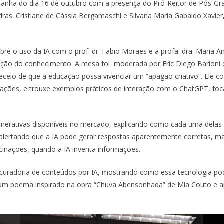
manhã do dia 16 de outubro com a presença do Pró-Reitor de Pós-Gra
s dras. Cristiane de Cássia Bergamaschi e Silvana Maria Gabaldo Xavie
e o uso da IA com o prof. dr. Fabio Moraes e a profa. dra. Maria Ang
rução do conhecimento. A mesa foi moderada por Eric Diego Barioni 
eceio de que a educação possa vivenciar um “apagão criativo”. Ele 
ações, e trouxe exemplos práticos de interação com o ChatGPT, foc
enerativas disponíveis no mercado, explicando como cada uma delas 
 alertando que a IA pode gerar respostas aparentemente corretas, ma
cinações, quando a IA inventa informações.
 curadoria de conteúdos por IA, mostrando como essa tecnologia pode 
ar um poema inspirado na obra “Chuva Abensonhada” de Mia Couto e