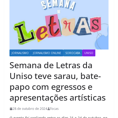
JORNALISMO
JORNALISMO ONLINE
SOROCABA
UNISO
Semana de Letras da
Uniso teve sarau, bate-
papo com egressos e
apresentações artísticas
28 de outubro de 2024
focas
O evento foi realizado entre os dias 21 e 24 de outubro, na