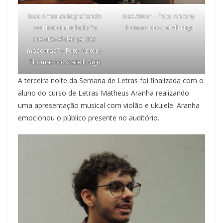
Isac Amor autografando
Isac Amor – Foto: Antony
seu livro intitulado “a
Thomas Moscatelli Nigri
inevitável dança das
máscaras” – Foto: Antony
Thomas Moscatelli Nigri
A terceira noite da Semana de Letras foi finalizada com o
aluno do curso de Letras Matheus Aranha realizando
uma apresentação musical com violão e ukulele. Aranha
emocionou o público presente no auditório.