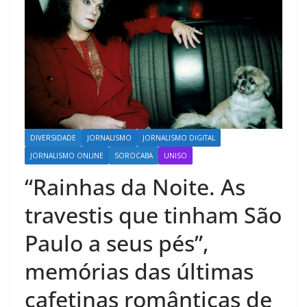
DIVERSIDADE
JORNALISMO
JORNALISMO DIGITAL
JORNALISMO ONLINE
SOROCABA
UNISO
“Rainhas da Noite. As
travestis que tinham São
Paulo a seus pés”,
memórias das últimas
cafetinas românticas de