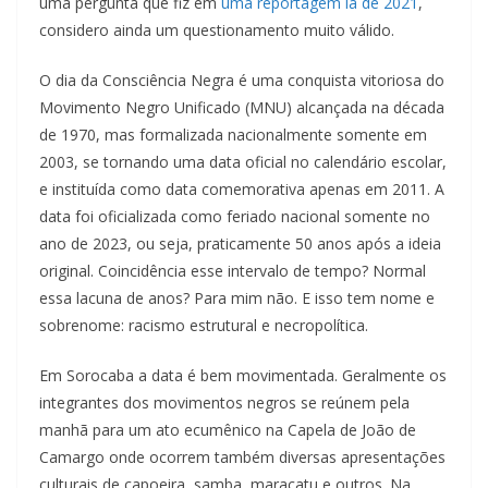
uma pergunta que fiz em
uma reportagem lá de 2021
,
considero ainda um questionamento muito válido.
O dia da Consciência Negra é uma conquista vitoriosa do
Movimento Negro Unificado (MNU) alcançada na década
de 1970, mas formalizada nacionalmente somente em
2003, se tornando uma data oficial no calendário escolar,
e instituída como data comemorativa apenas em 2011. A
data foi oficializada como feriado nacional somente no
ano de 2023, ou seja, praticamente 50 anos após a ideia
original. Coincidência esse intervalo de tempo? Normal
essa lacuna de anos? Para mim não. E isso tem nome e
sobrenome: racismo estrutural e necropolítica.
Em Sorocaba a data é bem movimentada. Geralmente os
integrantes dos movimentos negros se reúnem pela
manhã para um ato ecumênico na Capela de João de
Camargo onde ocorrem também diversas apresentações
culturais de capoeira, samba, maracatu e outros. Na