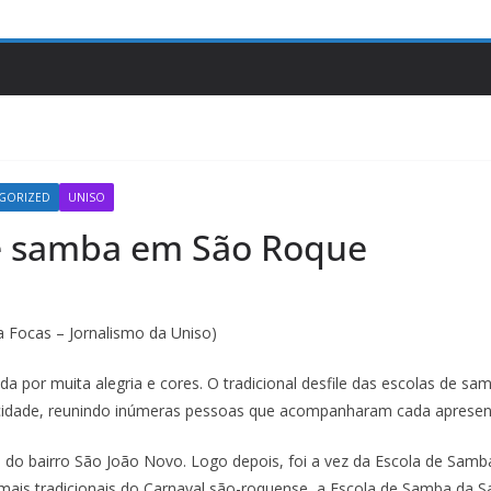
GORIZED
UNISO
de samba em São Roque
 Focas – Jornalismo da Uniso)
a por muita alegria e cores. O tradicional desfile das escolas de sam
cidade, reunindo inúmeras pessoas que acompanharam cada apresen
s, do bairro São João Novo. Logo depois, foi a vez da Escola de Samb
ais tradicionais do Carnaval são-roquense, a Escola de Samba da San