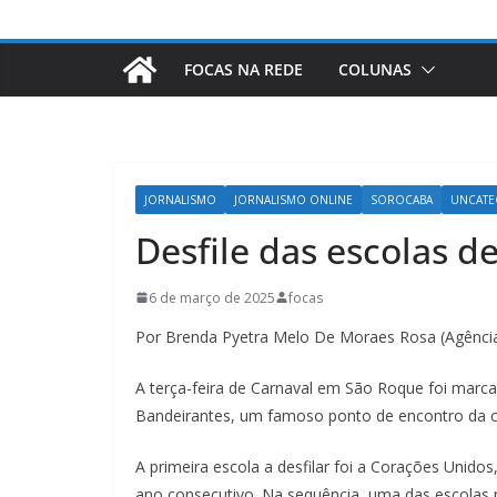
FOCAS NA REDE
COLUNAS
JORNALISMO
JORNALISMO ONLINE
SOROCABA
UNCATE
Desfile das escolas 
6 de março de 2025
focas
Por Brenda Pyetra Melo De Moraes Rosa (Agência
A terça-feira de Carnaval em São Roque foi marcad
Bandeirantes, um famoso ponto de encontro da 
A primeira escola a desfilar foi a Corações Unido
ano consecutivo. Na sequência, uma das escolas m