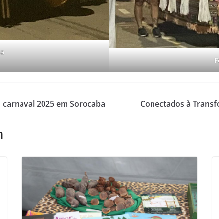
ra
F
o carnaval 2025 em Sorocaba
Conectados à Transf
m