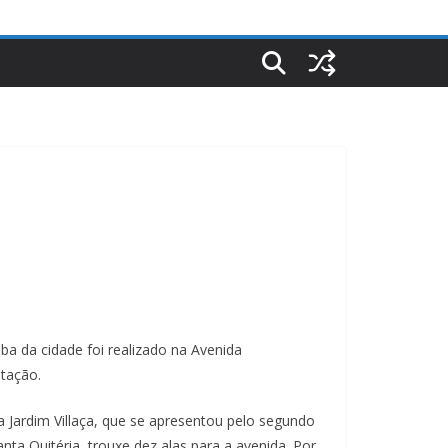
ba da cidade foi realizado na Avenida
tação.
a Jardim Villaça, que se apresentou pelo segundo
ta Quitéria, trouxe dez alas para a avenida. Por