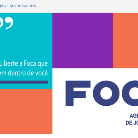
gros sorocabanos
 terceira artista do #ConviteMPB do
rasil 2026 promove integração, ciência e
a Uniso
a empreendedorismo e transforma a
ra de estudantes na Uniso
 artístico inspirado na cultura de rua