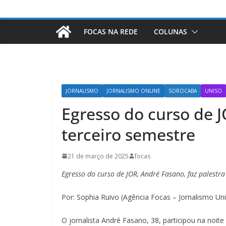
FOCAS NA REDE
COLUNAS
JORNALISMO
JORNALISMO ONLINE
SOROCABA
UNISO
Egresso do curso de J
terceiro semestre
21 de março de 2025
focas
Egresso do curso de JOR, André Fasano, faz palestr
Por: Sophia Ruivo (Agência Focas – Jornalismo Un
O jornalista André Fasano, 38, participou na noit