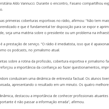
ersitária Aldo Vannucci. Durante o encontro, Fasano compartilhou exp
o.
suas primeiras coberturas esportivas no rádio, afirmou: “Não tem mais
 aprendizado e que é fundamental ter disposição para se expor e aprim
de, seja uma matéria sobre o presidente ou um problema na infraest
é a prestação de serviço. “O rádio é imediatista, isso que é apaixona
omo os podcasts, no jornalismo atual.
tas sobre a rotina da profissão, cobertura esportiva e jornalismo fa
reforçou a importância da confiança ao fazer questionamentos, impro
 Didoni conduziram uma dinâmica de entrevista factual. Os alunos ti
provisada, apresentando o resultado em um minuto. Os quatro melho
dinâmica, destacou a importância de conhecer profissionais atuantes 
portante é não passar a informação errada”, afirmou.