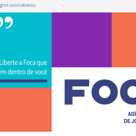
gros sorocabanos
 terceira artista do #ConviteMPB do
rasil 2026 promove integração, ciência e
a Uniso
a empreendedorismo e transforma a
ra de estudantes na Uniso
 artístico inspirado na cultura de rua