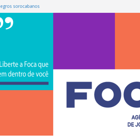
egros sorocabanos
 a terceira artista do #ConviteMPB do
 Brasil 2026 promove integração, ciência e
na Uniso
na empreendedorismo e transforma a
ira de estudantes na Uniso
l artístico inspirado na cultura de rua