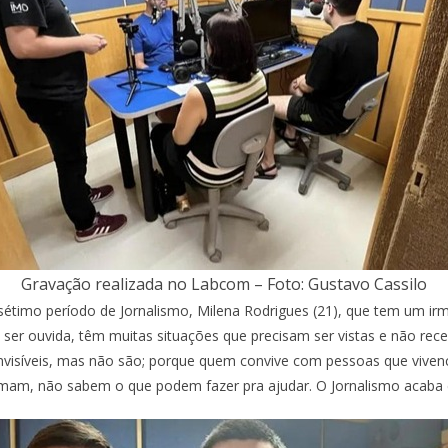
Gravação realizada no Labcom – Foto: Gustavo Cassilo
sétimo período de Jornalismo, Milena Rodrigues (21), que tem um i
er ouvida, têm muitas situações que precisam ser vistas e não rec
visíveis, mas não são; porque quem convive com pessoas que vivenc
mam, não sabem o que podem fazer pra ajudar. O Jornalismo acaba co