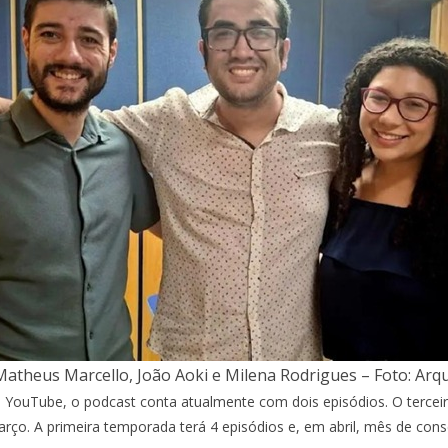
Matheus Marcello, João Aoki e Milena Rodrigues – Foto: Arq
 YouTube, o podcast conta atualmente com dois episódios. O terceiro
março. A primeira temporada terá 4 episódios e, em abril, mês de con