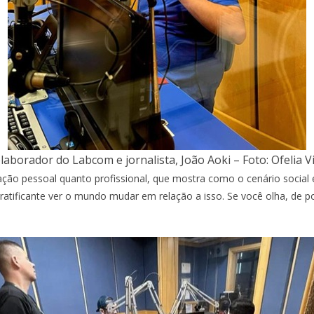
laborador do Labcom e jornalista, João Aoki – Foto: Ofelia V
ação pessoal quanto profissional, que mostra como o cenário social
 gratificante ver o mundo mudar em relação a isso. Se você olha, de