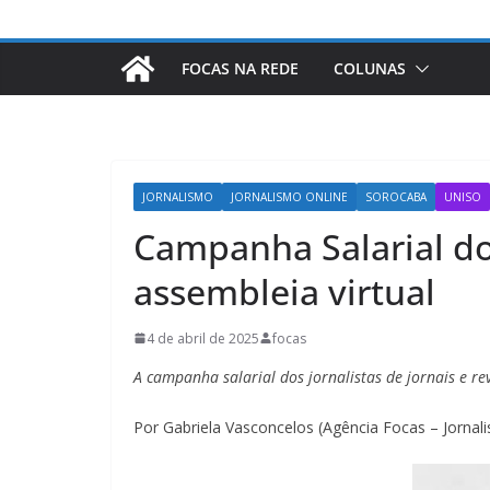
FOCAS NA REDE
COLUNAS
JORNALISMO
JORNALISMO ONLINE
SOROCABA
UNISO
Campanha Salarial do
assembleia virtual
4 de abril de 2025
focas
A campanha salarial dos jornalistas de jornais e re
Por Gabriela Vasconcelos (Agência Focas – Jornal