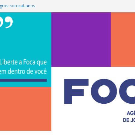
gros sorocabanos
 terceira artista do #ConviteMPB do
rasil 2026 promove integração, ciência e
a Uniso
a empreendedorismo e transforma a
ra de estudantes na Uniso
 artístico inspirado na cultura de rua