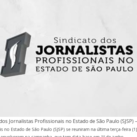
 dos Jornalistas Profissionais no Estado de São Paulo (SJSP)
ais no Estado de São Paulo (SJSP) se reuniram na última terça-feira (1
e envolverem na campanha, que tem data-base em 1º de junho.