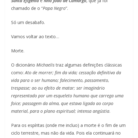
Santa Efigênia
e
Nhô João de Camargo
, que já foi
chamado de o “
Papa Negro
”.
Só um desabafo.
Vamos voltar ao texto…
Morte.
O dicionário
Michaelis
traz algumas definições clássicas
como:
Ato de morrer; fim da vida; cessação definitiva da
vida para o ser humano; falecimento, passamento,
trespasse; ao ou efeito de matar; ser imaginário
representado por um esqueleto humano que carrega uma
foice; passagem da alma, que estava ligada ao corpo
material, para o plano espiritual; intensa angústia
.
Para os espíritas (onde me incluo) a morte é o fim de um
ciclo terrestre, mas não da vida. Pois ela continuará no