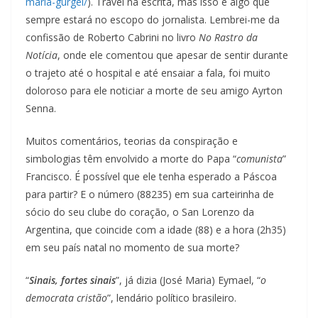
maria-gurgel/
). Travei na escrita, mas isso é algo que
sempre estará no escopo do jornalista. Lembrei-me da
confissão de Roberto Cabrini no livro
No Rastro da
Notícia
, onde ele comentou que apesar de sentir durante
o trajeto até o hospital e até ensaiar a fala, foi muito
doloroso para ele noticiar a morte de seu amigo Ayrton
Senna.
Muitos comentários, teorias da conspiração e
simbologias têm envolvido a morte do Papa “
comunista
”
Francisco. É possível que ele tenha esperado a Páscoa
para partir? E o número (88235) em sua carteirinha de
sócio do seu clube do coração, o San Lorenzo da
Argentina, que coincide com a idade (88) e a hora (2h35)
em seu país natal no momento de sua morte?
“
Sinais, fortes sinais
”, já dizia (José Maria) Eymael, “
o
democrata cristão
”, lendário político brasileiro.