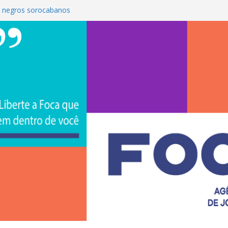
 negros sorocabanos
é a terceira artista do #ConviteMPB do
S Brasil 2026 promove integração, ciência e
e na Uniso
ona empreendedorismo e transforma a
ceira de estudantes na Uniso
ral artístico inspirado na cultura de rua