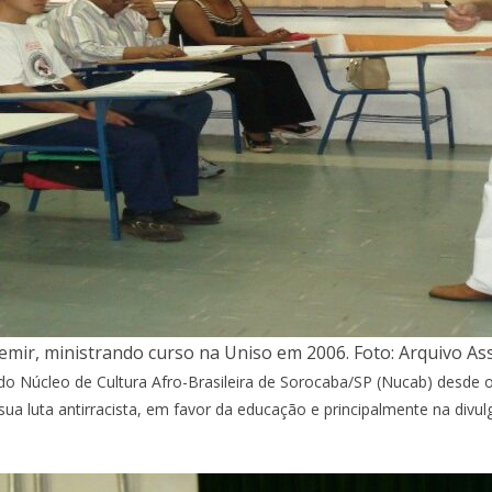
emir, ministrando curso na Uniso em 2006. Foto: Arquivo A
o Núcleo de Cultura Afro-Brasileira de Sorocaba/SP (Nucab) desde o
sua luta antirracista, em favor da educação e principalmente na div