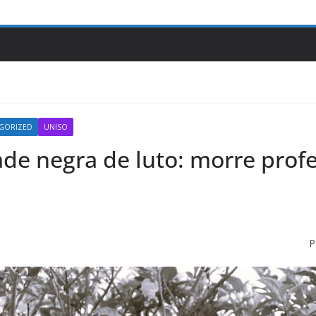
GORIZED
UNISO
e negra de luto: morre profe
P