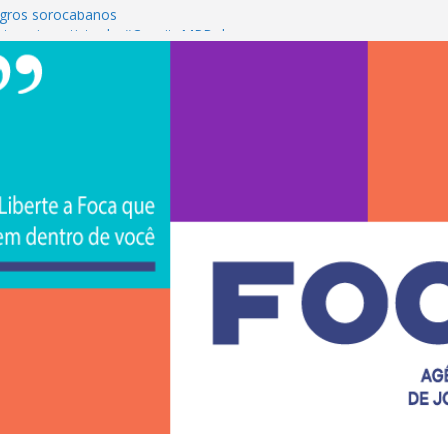
gros sorocabanos
 terceira artista do #ConviteMPB do
rasil 2026 promove integração, ciência e
a Uniso
a empreendedorismo e transforma a
ra de estudantes na Uniso
 artístico inspirado na cultura de rua