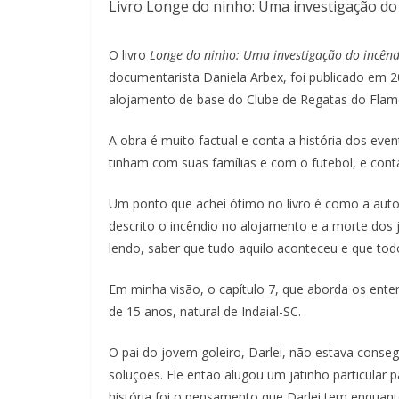
Livro Longe do ninho: Uma investigação do
O livro
Longe do ninho: Uma investigação do incênd
documentarista Daniela Arbex, foi publicado em 20
alojamento de base do Clube de Regatas do Flam
A obra é muito factual e conta a história dos ev
tinham com suas famílias e com o futebol, e con
Um ponto que achei ótimo no livro é como a autor
descrito o incêndio no alojamento e a morte dos 
lendo, saber que tudo aquilo aconteceu e que todo
Em minha visão, o capítulo 7, que aborda os ente
de 15 anos, natural de Indaial-SC.
O pai do jovem goleiro, Darlei, não estava conse
soluções. Ele então alugou um jatinho particular 
história foi o pensamento que Darlei tem enquant