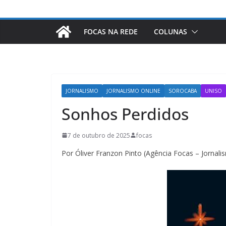
FOCAS NA REDE
COLUNAS
JORNALISMO
JORNALISMO ONLINE
SOROCABA
UNISO
Sonhos Perdidos
7 de outubro de 2025
focas
Por Óliver Franzon Pinto (Agência Focas – Jornali