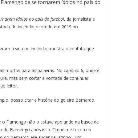
 Flamengo de se tornarem ídolos no país do
rnarem ídolos no país do futebol
, da jornalista e
istória do incêndio ocorrido em 2019 no
deram a vida no incêndio, mostra o contato que
as mortos para as palavras. No capítulo 6, onde é
tura, mas sem cortar a vontade de continuar
o leitor.
o, posso citar a história do goleiro Bernardo,
a, e o Flamengo não o estava apoiando na busca de
rviço do Flamengo após isso. O que me tocou na
ho do Bernardo era andar de jatinho”, um