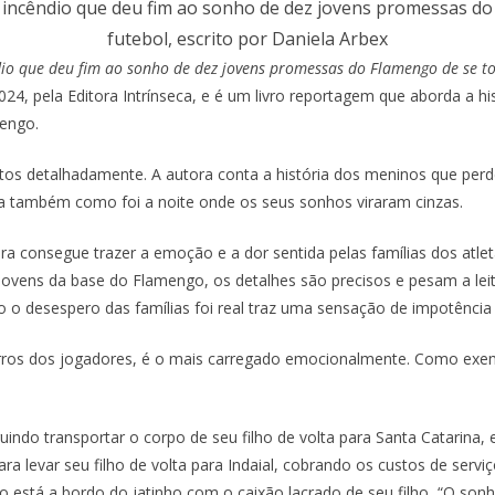
 incêndio que deu fim ao sonho de dez jovens promessas do
futebol, escrito por Daniela Arbex
io que deu fim ao sonho de dez jovens promessas do Flamengo de se to
24, pela Editora Intrínseca, e é um livro reportagem que aborda a h
engo.
entos detalhadamente. A autora conta a história dos meninos que per
ta também como foi a noite onde os seus sonhos viraram cinzas.
a consegue trazer a emoção e a dor sentida pelas famílias dos atlet
jovens da base do Flamengo, os detalhes são precisos e pesam a lei
 o desespero das famílias foi real traz uma sensação de impotência a
rros dos jogadores, é o mais carregado emocionalmente. Como exempl
guindo transportar o corpo de seu filho de volta para Santa Catarin
para levar seu filho de volta para Indaial, cobrando os custos de se
o está a bordo do jatinho com o caixão lacrado de seu filho, “O son