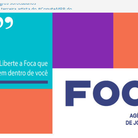
gros sorocabanos
 terceira artista do #ConviteMPB do
rasil 2026 promove integração, ciência e
a Uniso
a empreendedorismo e transforma a
ra de estudantes na Uniso
 artístico inspirado na cultura de rua