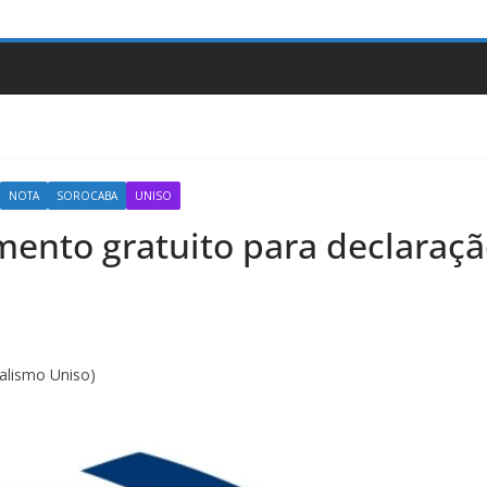
NOTA
SOROCABA
UNISO
mento gratuito para declaraç
nalismo Uniso)