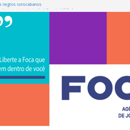
s negros sorocabanos
 é a terceira artista do #ConviteMPB do
CS Brasil 2026 promove integração, ciência e
de na Uniso
iona empreendedorismo e transforma a
nceira de estudantes na Uniso
ural artístico inspirado na cultura de rua