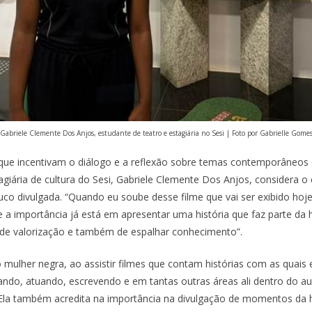
Gabriele Clemente Dos Anjos, estudante de teatro e estagiária no Sesi | Foto por Gabrielle Gome
s que incentivam o diálogo e a reflexão sobre temas contemporâneos 
tagiária de cultura do Sesi, Gabriele Clemente Dos Anjos, considera 
uco divulgada. “Quando eu soube desse filme que vai ser exibido hoj
a importância já está em apresentar uma história que faz parte da h
 de valorização e também de espalhar conhecimento”.
ulher negra, ao assistir filmes que contam histórias com as quais e
o, atuando, escrevendo e em tantas outras áreas ali dentro do audi
la também acredita na importância na divulgação de momentos da h