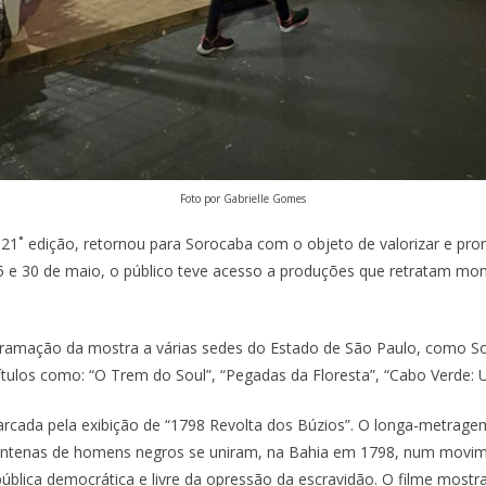
Foto por Gabrielle Gomes
1˚ edição, retornou para Sorocaba com o objeto de valorizar e prom
s 5 e 30 de maio, o público teve acesso a produções que retratam mo
ogramação da mostra a várias sedes do Estado de São Paulo, como Sor
ítulos como: “O Trem do Soul”, “Pegadas da Floresta”, “Cabo Verde: 
ada pela exibição de “1798 Revolta dos Búzios”. O longa-metragem b
ntenas de homens negros se uniram, na Bahia em 1798, num movime
blica democrática e livre da opressão da escravidão. O filme mostra