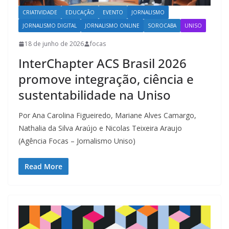
CRIATIVIDADE
EDUCAÇÃO
EVENTO
JORNALISMO
JORNALISMO DIGITAL
JORNALISMO ONLINE
SOROCABA
UNISO
18 de junho de 2026
focas
InterChapter ACS Brasil 2026
promove integração, ciência e
sustentabilidade na Uniso
Por Ana Carolina Figueiredo, Mariane Alves Camargo,
Nathalia da Silva Araújo e Nicolas Teixeira Araujo
(Agência Focas – Jornalismo Uniso)
Read More