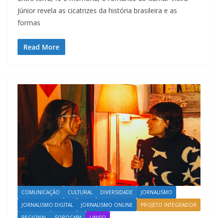
Júnior revela as cicatrizes da história brasileira e as
formas
Read More
COMUNICAÇÃO
CULTURAL
DIVERSIDADE
JORNALISMO
JORNALISMO DIGITAL
JORNALISMO ONLINE
PROJETO INTEGRADOR
REGIONAL
SOROCABA
UNISO