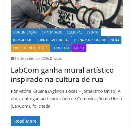
COMUNICAÇÃO
CRIATIVIDADE
CULTURAL
EVENTO
JORNALISMO
JORNALISMO DIGITAL
JORNALISMO ONLINE
NOTA
PROJETO INTEGRADOR
SOROCABA
UNISO
16 de junho de 2026
focas
LabCom ganha mural artístico
inspirado na cultura de rua
Por Vitória Kauana (Agência Focas – Jornalismo Uniso) A
obra, entregue ao Laboratório de Comunicação da Uniso
(LabCom), foi criada
Read More