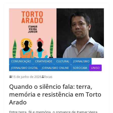
COMUNICAÇÃO
CRIATIVIDADE
CULTURAL
JORNALISMO
JORNALISMO DIGITAL
JORNALISMO ONLINE
SOROCABA
UNISO
15 de junho de 2026
focas
Quando o silêncio fala: terra,
memória e resistência em Torto
Arado
Entre terra, fé e memória, o romance de Itamar Vieira