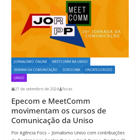
JORNALISMO ONLINE
MEETCOMM NA UNISO
SEMANA DA COMUNICAÇÃO
SOROCABA
UNCATEGORIZED
UNISO
27 de setembro de 2024
focas
Epecom e MeetComm
movimentam os cursos de
Comunicação da Uniso
Por Agência Focs – Jornalismo Uniso com contribuições