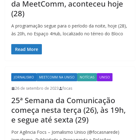
da MeetComm, aconteceu hoje
(28)
A programação segue para o período da noite, hoje (28),
às 20h, no Espaço 4Hub, localizado no térreo do Bloco
Read More
JORNALISMO
MEETCOMM NA UNISO
NOTÍCIAS
UNISO
26 de setembro de 2023
focas
25ª Semana da Comunicação
começa nesta terça (26), às 19h,
e segue até sexta (29)
Por Agência Focs – Jornalismo Uniso (@focasnarede)
Jornalismo, Publicidade e Propaganda e Relações