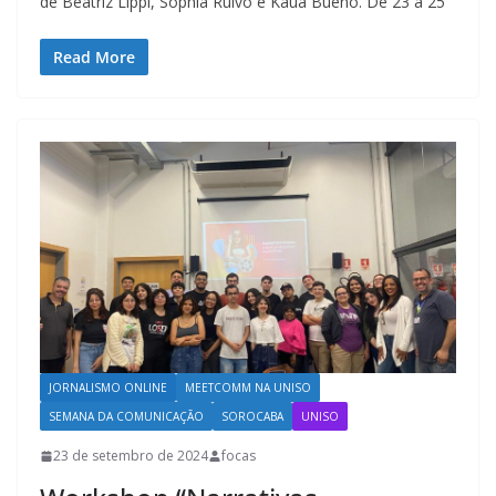
de Beatriz Lippi, Sophia Ruivo e Kauã Bueno. De 23 a 25
Read More
JORNALISMO ONLINE
MEETCOMM NA UNISO
SEMANA DA COMUNICAÇÃO
SOROCABA
UNISO
23 de setembro de 2024
focas