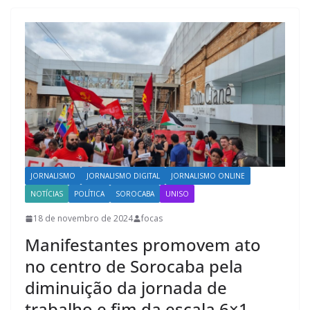
JORNALISMO
JORNALISMO DIGITAL
JORNALISMO ONLINE
NOTÍCIAS
POLÍTICA
SOROCABA
UNISO
18 de novembro de 2024
focas
Manifestantes promovem ato
no centro de Sorocaba pela
diminuição da jornada de
trabalho e fim da escala 6×1