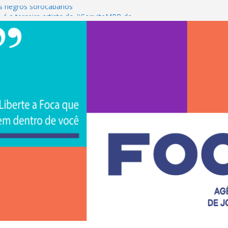
s negros sorocabanos
 é a terceira artista do #ConviteMPB do
CS Brasil 2026 promove integração, ciência e
de na Uniso
iona empreendedorismo e transforma a
nceira de estudantes na Uniso
ural artístico inspirado na cultura de rua