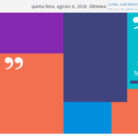
Pular
Últimos:
ONÃ, caminho
quinta-feira, agosto 6, 2026
para
Maria Bethânia
LabCom
o
InterChapter A
conteúdo
sustentabilida
My Box impuls
realidade fina
LabCom ganha m