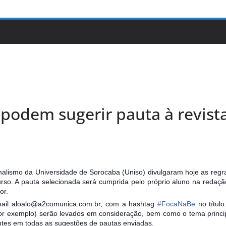
podem sugerir pauta à revista
Jornalismo da Universidade de Sorocaba (Uniso) divulgaram hoje as re
rso. A pauta selecionada será cumprida pelo próprio aluno na redaçã
or.
-mail aloalo@a2comunica.com.br, com a hashtag
‪#‎
FocaNaBe‬
no títul
por exemplo) serão levados em consideração, bem como o tema princip
ntes em todas as sugestões de pautas enviadas.