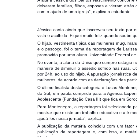
deixaram famílias, filhos, esposas e vieram atrás
com a ajuda de uma igreja”, explica a estudante.
Jéssica conta ainda que inscreveu seu texto por e
vista e acolhida. Fiquei muito feliz quando soube q
O hijab, vestimenta típica das mulheres muçulman
e o pescoço, foi o tema da reportagem de Larissa
promovido por uma aluna Universidade Federal de
No evento, a aluna da Uniso que cumpre estágio no
maneira de diminuir o assédio sofrido nas ruas.
por 24h, ao uso do hijab. A apuração jornalística 
mulheres, de acordo com as declarações das parti
O último finalista desta categoria é Lucas Monten
do Sul, em pauta cumprida para a Agência Experi
Adolescente (Fundação Casa III) que fica em Soro
Para Montenegro, a reportagem foi selecionada po
mostrar que existe um trabalho educativo e até mes
ajudá-los nessa jornada”, explica.
A publicação da matéria coincidiu com um fator
publicação da reportagem e, com isso, a matéri