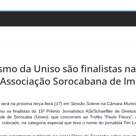
smo da Uniso são finalistas n
 Associação Sorocabana de I
será na próxima terça-feira (17) em Sessão Solene na Câmara Munic
u os finalistas do 15º Prêmio Jornalístico ASI/Schaeffler de Direi
ade de Sorocaba (Uniso), que concorrem ao Troféu “Paulo Fleury”,
o colocado, na categoria especial que leva o nome do jornalista Tim 
com reportagem publicada no jornal Diário de Sorocaba sobre seis i