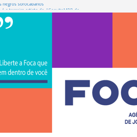
s negros sorocabanos
 é a terceira artista do #ConviteMPB do
CS Brasil 2026 promove integração, ciência e
de na Uniso
iona empreendedorismo e transforma a
nceira de estudantes na Uniso
ural artístico inspirado na cultura de rua