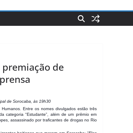
a premiação de
mprensa
ipal de Sorocaba, às 19h30
tos Humanos. Entre os nomes divulgados estão três
 da categoria “Estudante”, além de um prêmio em
Lopes, assassinado por traficantes de drogas no Rio
migrantes haitianos que moram em Sorocaba: “Eles