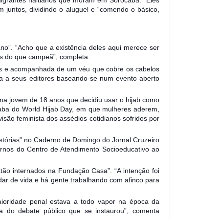
m juntos, dividindo o aluguel e “comendo o básico,
ano”. “Acho que a existência deles aqui merece ser
mais do que campeã”, completa.
lças e acompanhada de um véu que cobre os cabelos
uta a seus editores baseando-se num evento aberto
uma jovem de 18 anos que decidiu usar o hijab como
caba do World Hijab Day, em que mulheres aderem,
isão feminista dos assédios cotidianos sofridos por
istórias” no Caderno de Domingo do Jornal Cruzeiro
ernos do Centro de Atendimento Socioeducativo ao
tão internados na Fundação Casa”. “A intenção foi
udar de vida e há gente trabalhando com afinco para
aioridade penal estava a todo vapor na época da
sa do debate público que se instaurou”, comenta