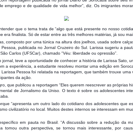
 de emprego e de qualidade de vida melhor”, diz. Os imigrantes mora
ntender que o tema trata de “algo que está presente no nosso cotidi
ue era finalista. Só de estar entre as três melhores matérias, já sou 
as, composto por uma túnica na altura dos joelhos, usada sobre ca
 Pessoa, publicada no Jornal Cruzeiro do Sul. Larissa sugeriu a pa
 São Carlos (UFSCar), chamado “Véu: liberdade ou opressão”.
 jornal, teve a oportunidade de conhecer a história de Larissa Sato, 
 Com a experiência, a estudante resolveu montar uma edição em Soro
de Larissa Pessoa foi relatada na reportagem, que também trouxe uma v
cipantes da ação.
egro, que publicou a reportagem “Eles querem reescrever as próprias h
mental de Jornalismo da Uniso. O texto é sobre os adolescentes int
caba.
rque “apresenta um outro lado do cotidiano dos adolescentes que es
mo civilizatório no local. Muitos destes internos se interessam em m
 específico em pauta no Brasil. “A discussão sobre a redução da m
a tomou outra perspectiva, se tornou mais interessante, por cau