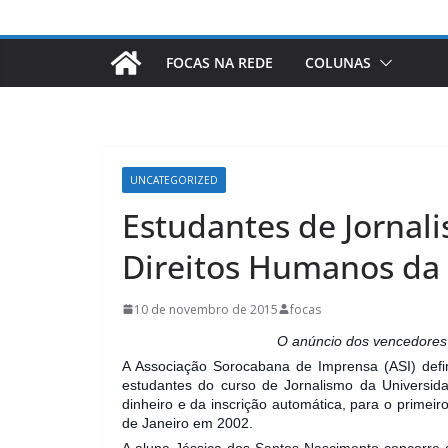
FOCAS NA REDE
COLUNAS
UNCATEGORIZED
Estudantes de Jornali
Direitos Humanos da
10 de novembro de 2015
focas
O anúncio dos vencedores 
A Associação Sorocabana de Imprensa (ASI) defini
estudantes do curso de Jornalismo da Universid
dinheiro e da inscrição automática, para o primeir
de Janeiro em 2002.
A aluna Jéssica dos Santos Nascimento concorre 