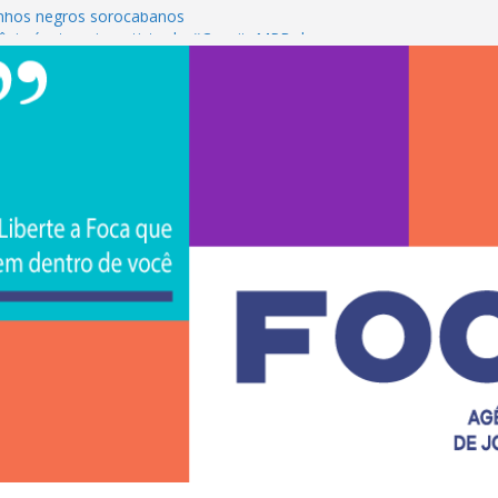
nhos negros sorocabanos
ânia é a terceira artista do #ConviteMPB do
r ACS Brasil 2026 promove integração, ciência e
idade na Uniso
ulsiona empreendedorismo e transforma a
inanceira de estudantes na Uniso
a mural artístico inspirado na cultura de rua