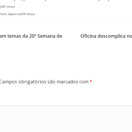
/JOR Uniso)
lismo (Agencia/JOR Uniso)
foram temas da 20ª Semana de
Oficina descomplica 
Campos obrigatórios são marcados com
*