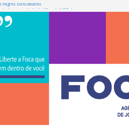
s negros sorocabanos
 é a terceira artista do #ConviteMPB do
CS Brasil 2026 promove integração, ciência e
de na Uniso
iona empreendedorismo e transforma a
nceira de estudantes na Uniso
ural artístico inspirado na cultura de rua