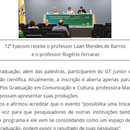
12º Epecom recebe o professor Laan Mendes de Barros
e o professor Rogério Ferraraz
duação, além das palestras, participarem do GT Junior 
ão científica. Atualmente, a inscrição é aberta apenas pa
ós Graduação em Comunicação e Cultura, professora Maria
m possam apresentar suas produções.
dos e afirmou acreditar que o evento “possibilita uma tro
voz para que pesquisadores de outras instituições tamb
do programa e ele vem se consolidando como um espaço de 
raduação, podem expor o resultado de suas pesquisas”.