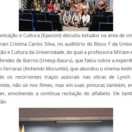
cação e Cultura (Epecom) discutiu estudos na área de cin
rian Cristina Carlos Silva, no auditório do Bloco F da Un
 e Cultura da Universidade, do qual a professora Míriam é
endes de Barros (Unesp-Bauru), que falou sobre a experiênc
io Ferraraz (Anhembi Morumbi), que abordou o cinema limítr
o os recorrentes traços autorais nas obras de Lynch 
nsmite, não só nos filmes, mas em suas pinturas também, e
r, envolvendo a contínua recitação do alfabeto. Ele tam
ção.