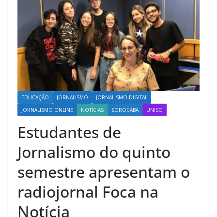
EDUCAÇÃO
JORNALISMO
JORNALISMO DIGITAL
JORNALISMO ONLINE
NOTÍCIAS
SOROCABA
UNISO
Estudantes de
Jornalismo do quinto
semestre apresentam o
radiojornal Foca na
Notícia