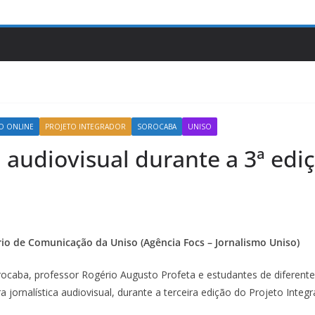
O ONLINE
PROJETO INTEGRADOR
SOROCABA
UNISO
a audiovisual durante a 3ª edi
rio de Comunicação da Uniso (Agência Focs – Jornalismo Uniso)
orocaba, professor Rogério Augusto Profeta e estudantes de diferen
a jornalística audiovisual, durante a terceira edição do Projeto Int