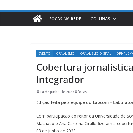
FOCAS NA REDE
COLUNAS
EVENTO
JORNALISMO
JORNALISMO DIGITAL
JORNALISM
Cobertura jornalístic
Integrador
14 de junho de 2023
focas
Edição feita pela equipe do Labcom – Laborató
Com participação do reitor da Universidade de S
Machado e Ana Carolina Cirullo fizeram a cobertur
03 de junho de 2023.