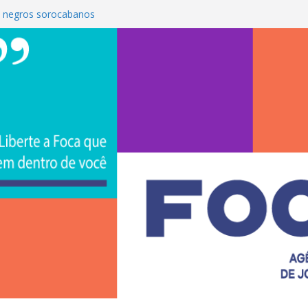
 negros sorocabanos
é a terceira artista do #ConviteMPB do
S Brasil 2026 promove integração, ciência e
e na Uniso
ona empreendedorismo e transforma a
ceira de estudantes na Uniso
ral artístico inspirado na cultura de rua