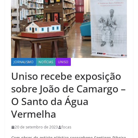
JORNALISMO
NOTÍCIAS
UNISO
Uniso recebe exposição
sobre João de Camargo –
O Santo da Água
Vermelha
20 de setembro de 2023
focas
Com obras do artista plástico sorocabano Santiago Ribeiro,