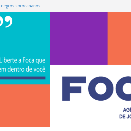
 negros sorocabanos
é a terceira artista do #ConviteMPB do
S Brasil 2026 promove integração, ciência e
e na Uniso
ona empreendedorismo e transforma a
ceira de estudantes na Uniso
ral artístico inspirado na cultura de rua