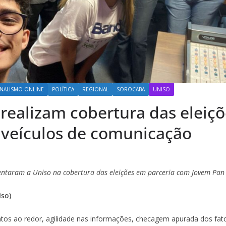
NALISMO ONLINE
POLÍTICA
REGIONAL
SOROCABA
UNISO
 realizam cobertura das eleiç
 veículos de comunicação
sentaram a Uniso na cobertura das eleições em parceria com Jovem Pa
iso)
os ao redor, agilidade nas informações, checagem apurada dos fatos 