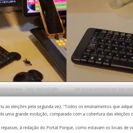
ação ao vivo – Foto: Reprodução
Os alunos participaram dos jor
briu as eleições pela segunda vez. “Todos os ensinamentos que adqu
cebi uma grande evolução, comparado com a cobertura das eleições d
 repassei, à redação do Portal Porque, como estavam os locais de v