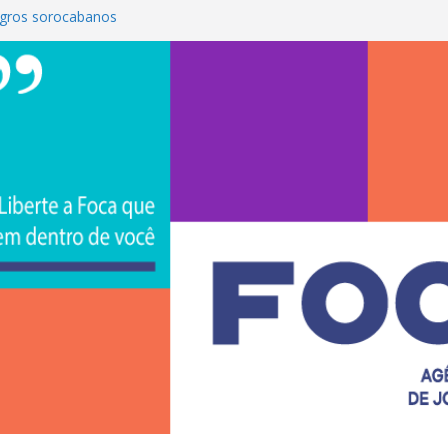
gros sorocabanos
 terceira artista do #ConviteMPB do
rasil 2026 promove integração, ciência e
a Uniso
a empreendedorismo e transforma a
ra de estudantes na Uniso
 artístico inspirado na cultura de rua