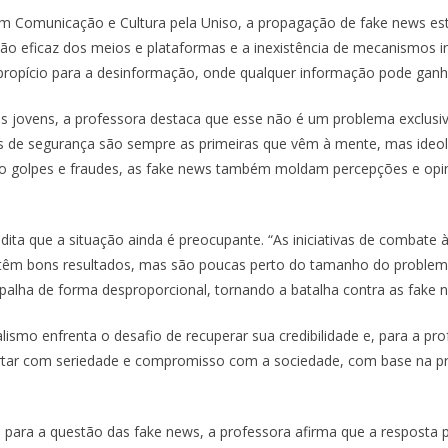
Comunicação e Cultura pela Uniso, a propagação de fake news está d
ção eficaz dos meios e plataformas e a inexistência de mecanismos i
ropício para a desinformação, onde qualquer informação pode ganha
 jovens, a professora destaca que esse não é um problema exclusiv
s de segurança são sempre as primeiras que vêm à mente, mas ideol
mo golpes e fraudes, as fake news também moldam percepções e opiniõ
edita que a situação ainda é preocupante. “As iniciativas de combate
têm bons resultados, mas são poucas perto do tamanho do problema,
palha de forma desproporcional, tornando a batalha contra as fake 
lismo enfrenta o desafio de recuperar sua credibilidade e, para a pro
ortar com seriedade e compromisso com a sociedade, com base na pro
 para a questão das fake news, a professora afirma que a resposta 