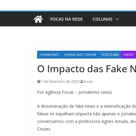
FOCAS NA REDE
COLUNAS
JORNALISMO
JORNALISMO ONLINE
SOROCABA
UNISO
O Impacto das Fake N
7 de fevereiro de 2025
focas
Por Agência Focas – Jornalismo Uniso
A disseminação de fake news e a intensificação d
falsas se espalham impacta não apenas o jornal
conversamos com a professora Agnes Arruda, doc
Cruzes.