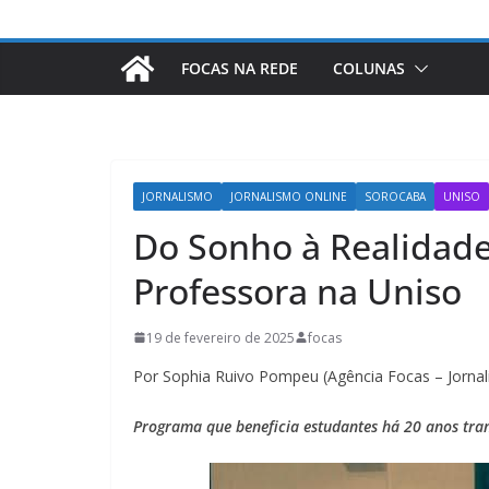
FOCAS NA REDE
COLUNAS
JORNALISMO
JORNALISMO ONLINE
SOROCABA
UNISO
Do Sonho à Realidade
Professora na Uniso
19 de fevereiro de 2025
focas
Por Sophia Ruivo Pompeu (Agência Focas – Jornal
Programa que beneficia estudantes há 20 anos tran