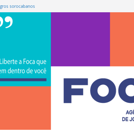
gros sorocabanos
 terceira artista do #ConviteMPB do
rasil 2026 promove integração, ciência e
a Uniso
a empreendedorismo e transforma a
ra de estudantes na Uniso
 artístico inspirado na cultura de rua