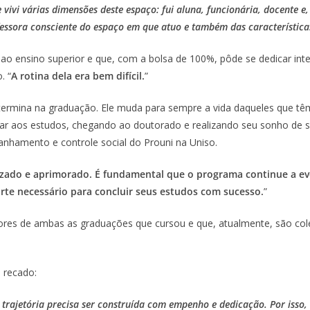
e vivi várias dimensões deste espaço: fui aluna, funcionária, docente
ofessora consciente do espaço em que atuo e também das característica
r ao ensino superior e que, com a bolsa de 100%, pôde se dedicar in
. “
A rotina dela era bem difícil.
”
termina na graduação. Ele muda para sempre a vida daqueles que têm
icar aos estudos, chegando ao doutorado e realizando seu sonho de s
anhamento e controle social do Prouni na Uniso.
izado e aprimorado.
É fundamental que o programa continue a evo
te necessário para concluir seus estudos com sucesso.
”
ores de ambas as graduações que cursou e que, atualmente, são cole
 recado:
trajetória precisa ser construída com empenho e dedicação. Por isso, 