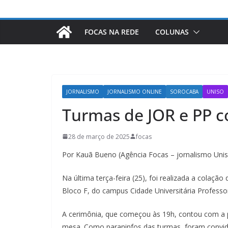
FOCAS NA REDE
COLUNAS
JORNALISMO
JORNALISMO ONLINE
SOROCABA
UNISO
Turmas de JOR e PP c
28 de março de 2025
focas
Por Kauã Bueno (Agência Focas – jornalismo Uni
Na última terça-feira (25), foi realizada a colaç
Bloco F, do campus Cidade Universitária Professo
A cerimônia, que começou às 19h, contou com a p
mesa. Como paraninfos das turmas, foram convida