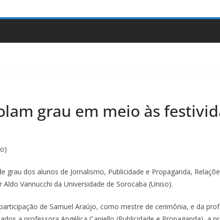
olam grau em meio às festivi
so)
ão de grau dos alunos de Jornalismo, Publicidade e Propaganda, Relaç
r Aldo Vannucchi da Universidade de Sorocaba (Uniso).
articipação de Samuel Araújo, como mestre de cerimônia, e da prof
dos a professora Angélica Caniello (Publicidade e Propaganda), a p