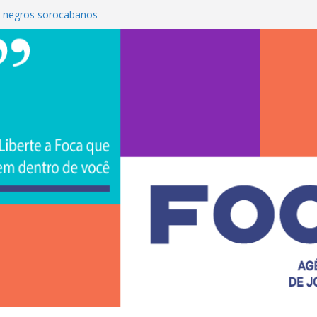
 negros sorocabanos
é a terceira artista do #ConviteMPB do
S Brasil 2026 promove integração, ciência e
e na Uniso
ona empreendedorismo e transforma a
ceira de estudantes na Uniso
ral artístico inspirado na cultura de rua