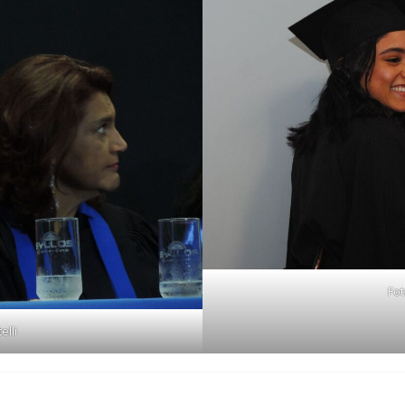
Fot
elli