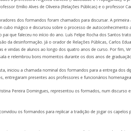
ofessor Emílio Alves de Oliveira (Relações Públicas) e o professor Ca
dores dos formandos foram chamados para discursar. A primeira a f
 cubo mágico e discursou sobre o processo de autoconhecimento a
ai que faleceu no início do ano. Luís Felipe Rocha dos Santos trato
o da desinformação. Já o orador de Relações Públicas, Carlos Edua
s e vindas de alunos ao longo dos quatro anos de curso. Por fim, Vi
ala e relembrou bons momentos durante os dois anos de graduação
sta, iniciou a chamada nominal dos formandos para a entrega dos di
dos, entregaram presentes aos professores e funcionários homenage
Cristina Pereira Domingues, representou os formados, num discurso
convidou os formandos para replicar a tradição de jogar os capelos 