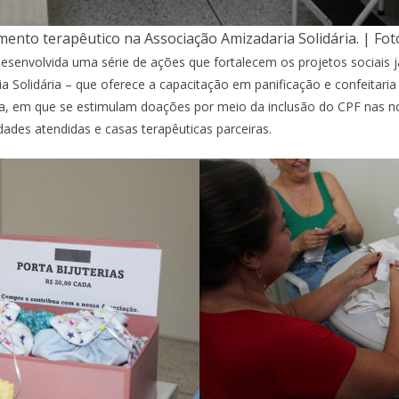
mento terapêutico na Associação Amizadaria Solidária. | Foto
envolvida uma série de ações que fortalecem os projetos sociais já 
aria Solidária – que oferece a capacitação em panificação e confeitari
ista, em que se estimulam doações por meio da inclusão do CPF nas no
ades atendidas e casas terapêuticas parceiras.