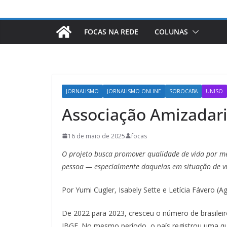
FOCAS NA REDE
COLUNAS
JORNALISMO
JORNALISMO ONLINE
SOROCABA
UNISO
Associação Amizadari
16 de maio de 2025
focas
O projeto busca promover qualidade de vida por me
pessoa — especialmente daquelas em situação de v
Por Yumi Cugler, Isabely Sette e Letícia Fávero (
De 2022 para 2023, cresceu o número de brasilei
IBGE. No mesmo período, o país registrou uma 