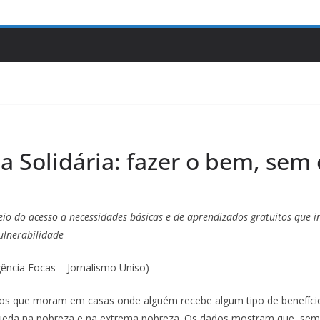
a Solidária: fazer o bem, sem
io do acesso a necessidades básicas e de aprendizados gratuitos que 
ulnerabilidade
Agência Focas – Jornalismo Uniso)
ros que moram em casas onde alguém recebe algum tipo de benefíci
queda na pobreza e na extrema pobreza. Os dados mostram que, sem