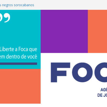
s negros sorocabanos
 é a terceira artista do #ConviteMPB do
CS Brasil 2026 promove integração, ciência e
de na Uniso
iona empreendedorismo e transforma a
nceira de estudantes na Uniso
ural artístico inspirado na cultura de rua