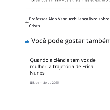
“Eu sei que a minha vida é triste, mas eu escrevo 
Professor Aldo Vannucchi lança livro sobr
Cristo
Você pode gostar també
Quando a ciência tem voz de
mulher: a trajetória de Érica
Nunes
8 de maio de 2025