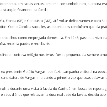
cramento, em Minas Gerais, em uma comunidade rural, Carolina era f
situação financeira da família.
G), Franca (SP) e Conquista (MG), até voltar definitivamente para S
dias. Como Carolina sabia ler, as autoridades concluíram que ela prati
e trabalhou como empregada doméstica. Em 1948, passou a viver na
lia, recolhia papéis e recicláveis.
lina encontrava refúgio nos livros. Desde pequena, ela sempre amou a
presidente Getúlio Vargas, que fazia campanha eleitoral na época.
a candidatura de Vargas, marcando a primeira vez que suas palavras
rolina durante uma visita à favela do Canindé, em busca de reportag
e seus diários que relatavam a dura realidade da favela, decidiu apoi