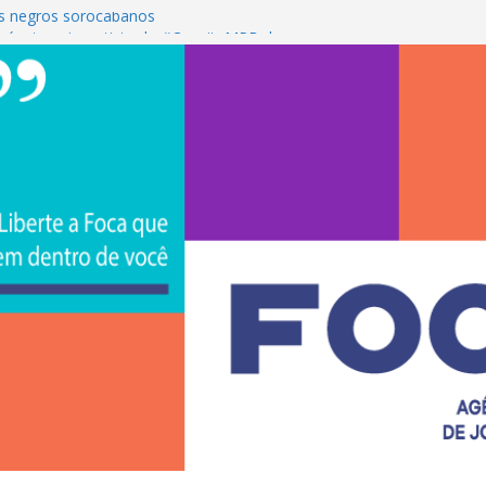
s negros sorocabanos
 é a terceira artista do #ConviteMPB do
CS Brasil 2026 promove integração, ciência e
de na Uniso
iona empreendedorismo e transforma a
nceira de estudantes na Uniso
ural artístico inspirado na cultura de rua