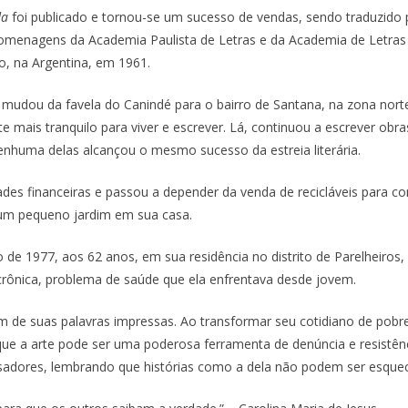
da
foi publicado e tornou-se um sucesso de vendas, sendo traduzido
omenagens da Academia Paulista de Letras e da Academia de Letras 
lo, na Argentina, em 1961.
e mudou da favela do Canindé para o bairro de Santana, na zona nor
 mais tranquilo para viver e escrever. Lá, continuou a escrever ob
huma delas alcançou o mesmo sucesso da estreia literária.
dades financeiras e passou a depender da venda de recicláveis para 
o um pequeno jardim em sua casa.
o de 1977, aos 62 anos, em sua residência no distrito de Parelheiros,
 crônica, problema de saúde que ela enfrentava desde jovem.
m de suas palavras impressas. Ao transformar seu cotidiano de pobre
do que a arte pode ser uma poderosa ferramenta de denúncia e resistê
uisadores, lembrando que histórias como a dela não podem ser esquec