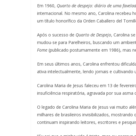
Em 1960,
Quarto de despejo: diário de uma favela
internacional. No mesmo ano, Carolina recebeu h
um título honorífico da Orden Caballero del Tornil
Após o sucesso de
Quarto de Despejo
, Carolina s
mudou-se para Parelheiros, buscando um ambiente
Fome
(publicado postumamente em 1986), mas nen
Em seus últimos anos, Carolina enfrentou dificul
ativa intelectualmente, lendo jornais e cultivand
Carolina Maria de Jesus faleceu em 13 de fevereir
insuficiência respiratória, agravada por sua asma
O legado de Carolina Maria de Jesus vai muito alé
milhares de brasileiros invisibilizados, mostran
continuam inspirando leitores, escritores e pesq