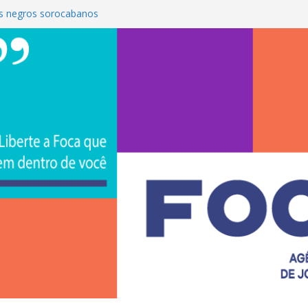
s negros sorocabanos
 é a terceira artista do #ConviteMPB do
CS Brasil 2026 promove integração, ciência e
de na Uniso
iona empreendedorismo e transforma a
nceira de estudantes na Uniso
ural artístico inspirado na cultura de rua