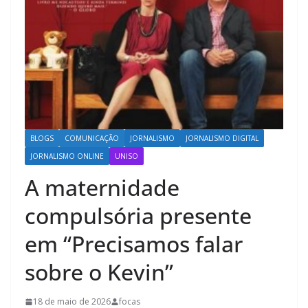
BLOGS
COMUNICAÇÃO
JORNALISMO
JORNALISMO DIGITAL
JORNALISMO ONLINE
UNISO
A maternidade
compulsória presente
em “Precisamos falar
sobre o Kevin”
18 de maio de 2026
focas