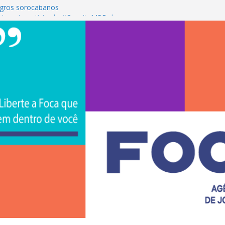
gros sorocabanos
 terceira artista do #ConviteMPB do
rasil 2026 promove integração, ciência e
a Uniso
a empreendedorismo e transforma a
ra de estudantes na Uniso
 artístico inspirado na cultura de rua