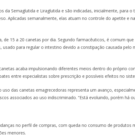
s da Semaglutida e Liraglutida e são indicadas, inicialmente, para 
eso. Aplicadas semanalmente, elas atuam no controle do apetite e n
a, de 15 a 20 canetas por dia. Segundo farmacêuticos, é comum que
 usado para regular o intestino devido a constipação causada pelo m
canetas acaba impulsionando diferentes meios dentro do próprio c
tes entre especialistas sobre prescrição e possíveis efeitos no sis
s, o uso das canetas emagrecedoras representa um avanço, especialme
iscos associados ao uso indiscriminado. “Está evoluindo, porém há ou
anças no perfil de compras, com queda no consumo de produtos mai
ções menores.