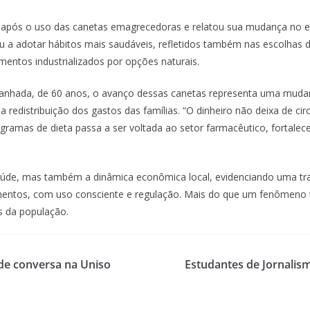
 após o uso das canetas emagrecedoras e relatou sua mudança no es
 a adotar hábitos mais saudáveis, refletidos também nas escolhas 
imentos industrializados por opções naturais.
anhada, de 60 anos, o avanço dessas canetas representa uma mudan
 redistribuição dos gastos das famílias. “O dinheiro não deixa de cir
gramas de dieta passa a ser voltada ao setor farmacêutico, fortalec
saúde, mas também a dinâmica econômica local, evidenciando uma t
amentos, com uso consciente e regulação. Mais do que um fenômeno
s da população.
de conversa na Uniso
Estudantes de Jornalis