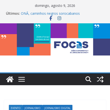
Pular
domingo, agosto 9, 2026
para
Últimos:
ONÃ, caminhos negros sorocabanos
o
Maria Bethânia é a terceira artista do #ConviteMPB
do LabCom
conteúdo
InterChapter ACS Brasil 2026 promove integração,
ciência e sustentabilidade na Uniso
My Box impulsiona empreendedorismo e
transforma a realidade financeira de estudantes na
Uniso
LabCom ganha mural artístico inspirado na cultura
de rua
EVENTO
JORNALISMO
JORNALISMO DIGITAL